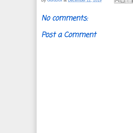
By
GuruBox
at
December 22, 2019
No comments:
Post a Comment