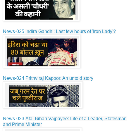
News-025
Indira Gandhi: Last few hours of 'Iron Lady'?
News-024
Prithviraj Kapoor: An untold story
News-023
Atal Bihari Vajpayee: Life of a Leader, Statesman
and Prime Minister