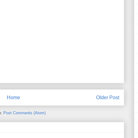
Home
Older Post
o:
Post Comments (Atom)