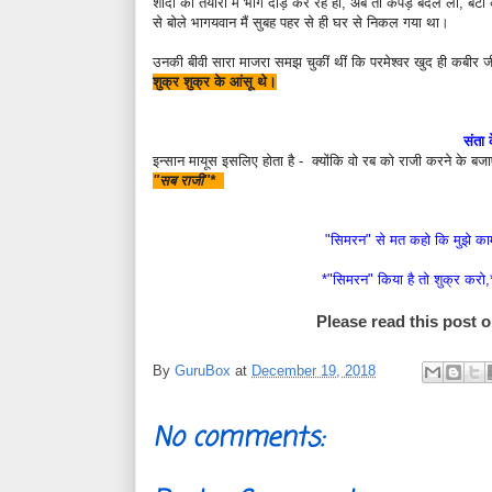
शादी की तैयारी में भाग दौड़ कर रहे हो,
अब तो कपड़े बदले लो, बेटी
से बोले भागयवान मैं सुबह पहर से ही घर से निकल गया था।
उनकी बीवी सारा माजरा समझ चुकीं थीं कि परमेश्वर खुद ही कबीर
शुक्र शुक्र के आंसू थे।
संता
इन्सान मायूस इसलिए होता है -
क्योंकि वो रब को राजी करने के बजा
"सब राजी"*
"सिमरन" से मत कहो कि मुझे काम
*"सिमरन" किया है तो शुक्र करो,
Please read this post
By
GuruBox
at
December 19, 2018
No comments: