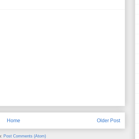
Home
Older Post
o:
Post Comments (Atom)