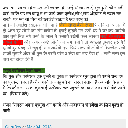
परमात्मा अंग संग है रग-रग की जानता है . उन्हे धोखा मत दो गुरूमुखो की संगती
करो ताकि यह मन काबू मे आ जाये काम,क्रोध,लोभ,मोह,अंहकार से ऊपर उठ
सको. यह मन जो नित नई ख्वाईशे रखता है एक प्रभु को
पाने की ख्वाईश रखे,कहा भी गया है
जैसी संगत वैसी रंगत
फिर किस गफलत मे
हो अगर बुरे लोगो का संग करोगे तो बुराई तुम्हारे मन रूपी घर मे घर कर जायेगी
और तुम्हे नित नये कर्मो के जाल मे फसाये रखेगी फल स्वरूप
नर्को के जाल मे
धकेल देगी।
और अगर अच्छे लोगो का संग करोगे तो अच्छाई तुम्हारे इर्द-गिर्द
घूमेगी बुराई वहा से खुद ही भाग जायेगी. इस लिये सतसंगी लोगो से मेलजोल रखो
ताकी तुम्हारे अंदर भी गुरू के प्रति प्रेम व सेवा का भाव पैदा हो। सभी सन्त इस
बात का होका देते है
"गुरू परमेश्वर ऐको जान"
कि गुरू और परमेश्वर एक-दूसरे के पूरक है परमेश्वर गुरू द्वारा ही अपने शब्द हम
पर प्रकट करता है और अपने तक पहुचने का रास्ता बताता है अब जीव के हाथ
मे कि कौन सा रस्ता चुनता है परमेश्वर तक पहुचने का या आवागमन मे गोते खाने
का (विचार करे).
भजन सिमरन अपना प्रमुख अंग बनाये और आवागमन से हमेशा के लिये मुक्त हो
जाये
GuruBox
at
May 04, 2018