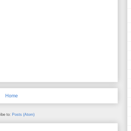
Home
ibe to:
Posts (Atom)