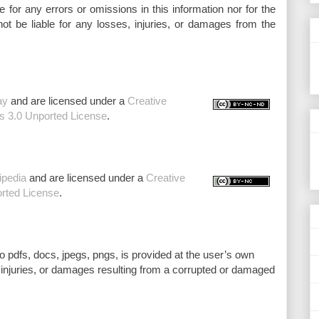
le for any errors or omissions in this information nor for the
l not be liable for any losses, injuries, or damages from the
ay
and are licensed under a
Creative
 3.0 Unported License
.
ipedia
and are licensed under a
Creative
rted License
.
to pdfs, docs, jpegs, pngs, is provided at the user’s own
s, injuries, or damages resulting from a corrupted or damaged